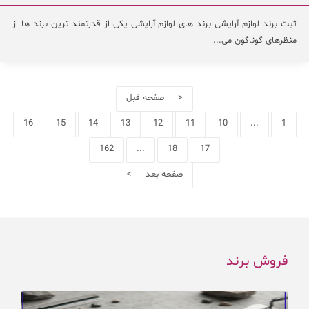
ثبت برند لوازم آرایشی برند های لوازم آرایشی یکی از قدرتمند ترین برند ها از
منظرهای گوناگون می...
< صفحه قبل
16
15
14
13
12
11
10
...
1
162
...
18
17
صفحه بعد >
فروش برند