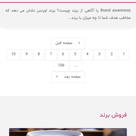
Brand awareness یا آگاهی از برند چیست؟ برند اورنس نشان می دهد که
مخاطب هدف شما تا چه میزان با برند...
< صفحه قبل
10
9
8
7
6
5
4
3
2
1
106
...
صفحه بعد >
فروش برند