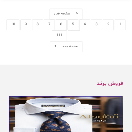
< صفحه قبل
10
9
8
7
6
5
4
3
2
1
111
...
صفحه بعد >
فروش برند