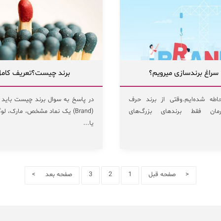
 سراغ برندسازی میرویم؟
برند چیست؟تعریف کامل
حاطه شده‌ایم.وقتی از برند حرف
در پاسخ به سوال برند چیست باید ب
ورمان فقط برندهای بزرگ‌های
(Brand) یک نماد مشخص، مارک، لو
یا...
< صفحه قبل
1
2
3
صفحه بعد >