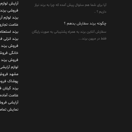
آرایش لوازم 
آیا برای شما هم سئوال پیش آمده که چرا به برند نیاز
فروشی
برند
داریم ؟ ..
برند لوازم آ
چگونه برند سفارش بدهم ؟
علامت تجاری
برند استعلا
سفارش آنلاین برند به همراه پشتیبانی به صورت رایگان
فقط در میهن برند....
برند انزلی
فر
فروش برند 
خانگی
فروش 
فروش برند
لوازم آرایشی
مشهد
فروش 
پوشاک
فروش
برند گیلان
ف
علامت آماده
آرایشی
فروش
نمایش تمامی