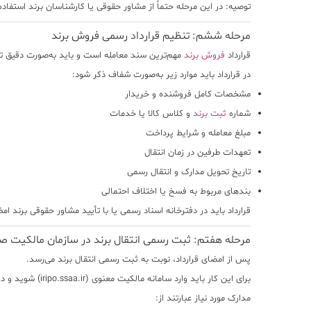
توصیه:
در این مرحله حتماً از مشاور حقوقی یا کارشناسان برند استفاده 
مرحله ششم: تنظیم قرارداد رسمی فروش برند
قرارداد
فروش برند
مهم‌ترین سند معامله است و باید به‌صورت دقیق ت
در قرارداد باید موارد زیر به‌صورت شفاف ذکر شود:
مشخصات کامل فروشنده و خریدار
شماره
ثبت برند
و کلاس کالا یا خدمات
مبلغ معامله و شرایط پرداخت
تعهدات طرفین در زمان انتقال
تاریخ تحویل مدارک و انتقال رسمی
بندهای مربوط به فسخ یا اختلاف احتمالی
قرارداد باید
در دفترخانه اسناد رسمی یا با تأیید مشاور حقوقی برند
امضا
مرحله هفتم: ثبت رسمی انتقال برند در سازمان مالکیت ص
پس از امضای قرارداد، نوبت به ثبت رسمی انتقال برند می‌رسد.
برای این کار باید وارد
سامانه مالکیت معنوی (iripo.ssaa.ir)
شوید و درخ
مدارک مورد نیاز عبارتند از: