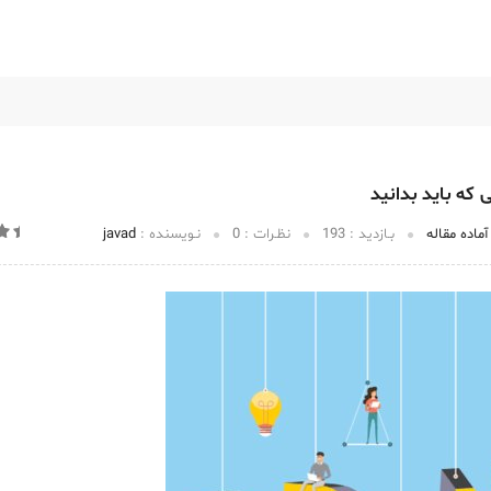
اخبار و مقالات
اطلاعات برند
درباره میهن برند
تماس با ما
که باید بدانید
ماده مقاله
بـازدید :
193
نظـرات :
0
نـویسنده :
javad