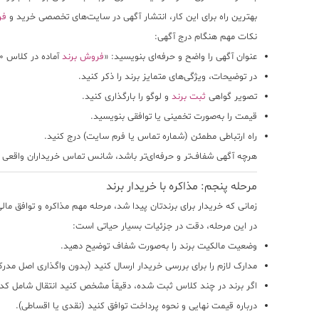
بهترین راه برای این کار، انتشار آگهی در
سایت‌های تخصصی خرید و
فر
نکات مهم هنگام درج آگهی:
عنوان آگهی را واضح و حرفه‌ای بنویسید: «
فروش برند
آماده در کلاس ۳۰ – مواد غذایی».
در توضیحات، ویژگی‌های متمایز برند را ذکر کنید.
تصویر گواهی
ثبت برند
و لوگو را بارگذاری کنید.
قیمت را به‌صورت تخمینی یا توافقی بنویسید.
راه ارتباطی مطمئن (شماره تماس یا فرم سایت) درج کنید.
هرچه آگهی شفاف‌تر و حرفه‌ای‌تر باشد، شانس تماس خریداران واقعی 
مرحله پنجم: مذاکره با خریدار برند
زمانی که خریدار برای برندتان پیدا شد، مرحله مهم
مذاکره و توافق مال
در این مرحله، دقت در جزئیات بسیار حیاتی است:
وضعیت مالکیت برند را به‌صورت شفاف توضیح دهید.
مدارک لازم را برای بررسی خریدار ارسال کنید (بدون واگذاری اصل مدرک
اگر برند در چند کلاس ثبت شده، دقیقاً مشخص کنید انتقال شامل ک
درباره قیمت نهایی و نحوه پرداخت توافق کنید (نقدی یا اقساطی).