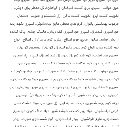
اتوی مو، اسپری فریز مو، اسپری موس سر، اسپری ضد بخار، اسپری رنگ
موی موقت، اسپری براق کننده (درختان و گیاهان)، ژل معطر برای دوش،
تقویت کننده ابرو، تقویت کننده ناخن، ژل شستشوی صورت، دستمال
مرطوب بهداشتی بانوان، کرم های معطر، مایع لباسشوئی، اسپری نگهدارنده
مو، اسپری ضدعرق، اسپری مو، اسپری کف ریش، ماسک چشم، پاک کننده
آرایش چشم، صابون مایع، فوم اصلاح ریش، کرم ماساژ، ژل اصلاح، انواع
نرم کننده بدن، انواع کرم بدن، بالم لب، ژل اتو برنز، لوسیون اتو برنز،
اسپری ضد آفتاب، کرم ضد تعریق بدن، ژل ضد تعریق، اسپری پا، اسپری
بدن، شامپو بدن، کرم ویتامینه، کرم سفت کننده بدن، لوسیون بدن،
اسپری مرطوب کننده مو، کرم سفت کننده صورت، کرم دور چشم، کرم ضد
ترک بدن، پودر فشرده، خوشبو کننده بدن بچه، اسپری خوشبو کننده بدن،
اسپری شستشوی موتور، اسپری تایر، روغن لب، اسپری موبر، پودرهای موبر،
کرمهای موبر، پودر کف شوی، گاز پاک کن، رنگ خالکوبی(تاتو)، لوسیون
بچه، کرم بچه، شامپوی کودک، سایه ابرو، ژل موی سر، مواد کاشت ناخن،
قرص لباسشوئی، مواد برنز کننده، شیشه شور، مواد صاف کردن مو، مایع
دستشوئی، مایع ظرفشوئی، پودر لباسشوئی، فوم شستشوی صورت، پودر