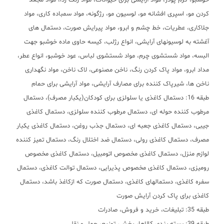
خوشبو، کرم پودر، مواد آرایشی برای حیوانات، مواد رنگ زدا، مواد مجعد
کردن مو، اسپری افشانه مو، لوسیون مو، رژگونه، مواد سمباده کاری، مواد
جلاکاری، عطریات، خط چشم و ابرو، مواد پیرایش صورت، دستمال های
آغشته به لوسیونهای آرایشی، انواع رژلب، کیسه حاوی ماده خوشبو جهت
البسه، مواد شستشوی چرم، مواد شستشوی لباس، عود خوشبو، انواع عطر،
مداد ابرو، مواد پاک کردن رنگ، ناخن مصنوعی، لاک ناخن، مواد نگهداری
ناخن ها، شیرپاک کننده برای مصارف آرایشی، مواد آرایشی برای حمام
طبقه 16: دستمال کاغذی یا سلولزی برای کودکان(یکبار مصرف)، دستمال
مرطوب کننده حوله ای، دستمال مرطوب کننده سلولزی، دستمال کاغذی
جیبی، دستمال کاغذی جعبه ای، دستمال جذب روغن، دستمال کاغذی یکبار
مصرف، دستمال کاغذی رولی، دستمال ضد اختلال رنگ، دستمال تمیز کننده
لوازم منزل، دستمال کاغذی مخصوص اتومبیل، دستمال کاغذی مخصوص
رومیزی، دستمال کاغذی مخصوص پذیرایی، دستمال توالت کاغذی، دستمال
سفره کاغذی، دستمالهای کاغذی، دستمال صورت که ازکاغذ باشد، دستمال
کاغذی برای پاک کردن آرایش صورت
طبقه 35: تبلیغات، خرید و فروش، صادرات