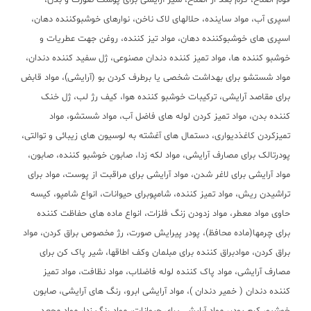
فوم اصلاح، کرم بعد از اصلاح، شیر آرایشی برای پوست صورت و بدن،
اسپری آب، مواد ساینده، حلالهای لاک ناخن، نوارهای خوشبوکننده دهان،
اسپری های خوشبوکننده دهان، مواد تیز کننده، روغن جهت عطریات و
خوشبو کننده ها، مواد تمیز کننده دندان مصنوعی، ژل سفید کننده دندان،
مواد شستشو برای بهداشت شخصی یا برطرف کردن بو (آرایشی)، مواد قابض
برای مقاصد آرایشی، ترکیبات خوشبو کننده هوا، کیف رژ لب، ژل خنک
کننده بدن، مواد تمیز کردن لوله های فاضل آب، مواد شستشو، مواد
تمیزکردن کاغذدیواری، دستمال های آغشته به لوسیون های زیبائی و توالتی،
پودرتالک برای مصارف آرایشی، مواد لکه زدا، صابون خوشبو کننده، صابون،
مواد آرایشی برای لاغر شدن، مواد آرایشی برای مراقبت از پوست، مواد برای
تراشیدن ریش، مواد تمیز کننده، شامپوبرای حیوانات، انواع شامپو، کیسه
حاوی مواد معطر، مواد زدودن زنگ فلزات، انواع ماده های حفاظت کننده
برای چرمها(ماده محافظ)، پودر پیرایش صورت، رژ مخصوص براق کردن، مواد
براق کردن، موادبراق کننده برای مبلمان وکف اطاقها، شیر پاک کن برای
مصارف آرایشی، مواد پاک کننده لوله فاضلاب، مواد نظافت، مواد تمیز
کننده دندان ( خمیر دندان )، مواد آرایشی ابرو، رنگ های آرایشی، صابون