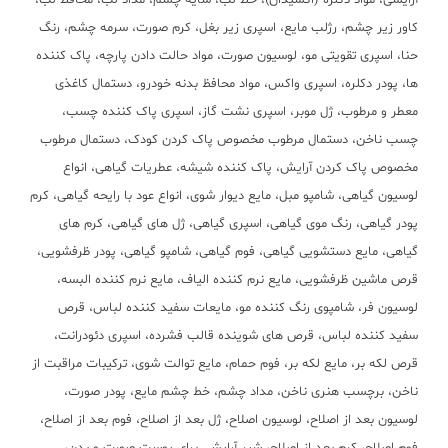
آرایشی، مواد دکلره (اکسیدان)، خط لب، سایه چشم، مداد لب، محافظ لب،
کاور زیر چشم، رژلب مایع، اسپری زیر بغل، کرم صورت، سرمه چشم، رنگ
حنا، اسپری تقویتی مو، لوسیون صورت، مواد حالت دادن پارچه، پاک کننده
ها، پودر دکلره، اسپری واکس، مواد محافظ بدنه خودرو، دستمال کاغذی
معطر و مرطوب، ژل موبر، اسپری نشت گاز، اسپری پاک کننده چسب،
چسب ناخن، دستمال مرطوب مخصوص پاک کردن کودک، دستمال مرطوب
مخصوص پاک کردن آرایش، پاک کننده شیشه، عطریات گیاهی، انواع
لوسیون گیاهی، شامپو مبل، مایع دیوار شوی، انواع عود با رایحه گیاهی، کرم
پودر گیاهی، رنگ موی گیاهی، اسپری گیاهی، ژل های گیاهی، کرم های
گیاهی، مایع دستشویی گیاهی، فوم گیاهی، شامپو گیاهی، پودر ظرفشویی،
قرص ماشین ظرفشویی، مایع نرم کننده الیاف، مایع نرم کننده البسه،
لوسیون فر، شامپوی رنگ کننده مو، مایعات سفید کننده لباس، قرص
سفید کننده لباس، قرص های شوینده قالب فشرده، اسپری دئودرانت،
قرص لکه بر، مایع لکه بر، فوم حمام، مایع توالت شوی، ترکیبات مراقبت از
ناخن، برچسب هنری ناخن، مداد چشم، خط چشم مایع، پودر صورت،
لوسیون بعد از اصلاح، لوسیون اصلاح، ژل بعد از اصلاح، فوم بعد از اصلاح،