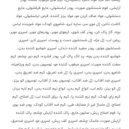
چشم، خط لب، مواد دکلره (اکسیدان)، کرم های مرطوب کننده، پودر
آرایشی، فوم شستشوی صورت، پودر لباسشوئی، مایع ظرفشوئی، مایع
دستشوئی، مواد صاف کردن مو، مواد برنز کننده، قرص لباسشوئی، مواد
کاشت ناخن، ژل موی سر، سایه ابرو، شامپوی کودک، مواد شوینده لباس
بچه، گاز پاک کن، پودر کف شوی، کرمهای موبر، پودرهای موبر، اسپری موبر،
روغن لب، ژل مژه، ژل شستشوی دست و پوست، اسپری تایر، اسپری
شستشوی موتور، پودر سفید کننده دندان، اسپری خوشبو کننده بدن،
خوشبو کننده بدن بچه، پد لاک پاک کن، پودر فشرده، کرم دور چشم، کرم
سفت کننده صورت، اسپری مرطوب کننده مو، لوسیون بدن، کرم ویتامینه،
شامپو بدن، اسپری بدن، اسپری پا، ژل ضد تعریق، کرم ضد تعریق بدن،
اسپری ضد آفتاب، ژل ضد آفتاب، لوسیون بعد از آفتاب، لوسیون اتو برنز،
ژل اتو برنز، بالم لب، انواع کرم بدن، انواع نرم کننده بدن، کرم لایه بردار،
کرم پای کودک، کرم نرم کننده پا، کرم پا، براق کننده لب، ژل اصلاح، کرم
اصلاح، ژل ماساژ غیر از مصارف طبی، کرم ضد آفتاب کودک، پودر ضد بوی
پا، فوم اصلاح ریش، صابون مایع، پاک کننده آرایش چشم، پاک کننده
آرایش صورت، ماسک چشم، اسپری کف ریش، اسپری مو، اسپری ضدعرق،