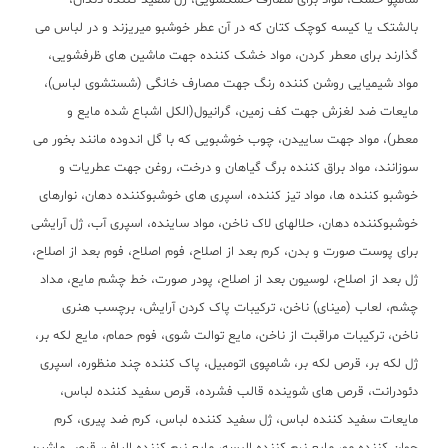
شامپو خشک، مواد برای مصارف خشکشویی، ژل سفید کننده دندان،
بالشتک یا کیسه کوچک کتان که در آن عطر خوشبو میریزند و در لباس می
گذارند برای معطر کردن، مواد خشک کننده جهت ماشین های ظرفشویی،
مواد شیمیایی روشن کننده رنگ جهت مصارف خانگی (شستشوی لباس)،
مایعات ضد لغزش جهت کف زمین، گرانیول(الکل اشباع شده مایع و
معطر)، مواد جهت ساییدن، چوب خوشبویی که با گل اندوده مانند بخور می
سوزانند، مواد براق کننده برگ گیاهان و درخت، روغن جهت عطریات و
خوشبو کننده ها، مواد تیز کننده، اسپری های خوشبوکننده دهان، نوارهای
خوشبوکننده دهان، حلالهای لاک ناخن، مواد ساینده، اسپری آب، ژل آرایشی
برای پوست صورت و بدن، کرم بعد از اصلاح، فوم اصلاح، فوم بعد از اصلاح،
ژل بعد از اصلاح، لوسیون بعد از اصلاح، پودر صورت، خط چشم مایع، مداد
چشم، لعاب (مینای) ناخن، ترکیبات پاک کردن آرایش، برچسب هنری
ناخن، ترکیبات مراقبت از ناخن، مایع توالت شوی، فوم حمام، مایع لکه بر،
ژل لکه بر، قرص لکه بر، شامپوی اتومبیل، پاک کننده چند منظوره، اسپری
دئودرانت، قرص های شوینده قالب فشرده، قرص سفید کننده لباس،
مایعات سفید کننده لباس، ژل سفید کننده لباس، کرم ضد پیری، کرم