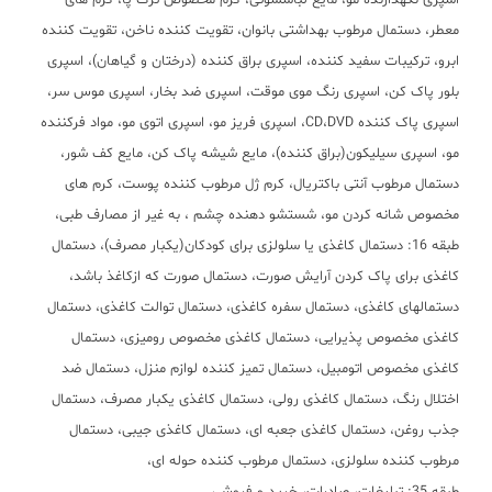
اسپری نگهدارنده مو، مایع لباسشوئی، کرم مخصوص ترک پا، کرم های
معطر، دستمال مرطوب بهداشتی بانوان، تقویت کننده ناخن، تقویت کننده
ابرو، ترکیبات سفید کننده، اسپری براق کننده (درختان و گیاهان)، اسپری
بلور پاک کن، اسپری رنگ موی موقت، اسپری ضد بخار، اسپری موس سر،
اسپری پاک کننده CD،DVD، اسپری فریز مو، اسپری اتوی مو، مواد فرکننده
مو، اسپری سیلیکون(براق کننده)، مایع شیشه پاک کن، مایع کف شور،
دستمال مرطوب آنتی باکتریال، کرم ژل مرطوب کننده پوست، کرم های
مخصوص شانه کردن مو، شستشو دهنده چشم ، به غیر از مصارف طبی،
طبقه 16: دستمال کاغذی یا سلولزی برای کودکان(یکبار مصرف)، دستمال
کاغذی برای پاک کردن آرایش صورت، دستمال صورت که ازکاغذ باشد،
دستمالهای کاغذی، دستمال سفره کاغذی، دستمال توالت کاغذی، دستمال
کاغذی مخصوص پذیرایی، دستمال کاغذی مخصوص رومیزی، دستمال
کاغذی مخصوص اتومبیل، دستمال تمیز کننده لوازم منزل، دستمال ضد
اختلال رنگ، دستمال کاغذی رولی، دستمال کاغذی یکبار مصرف، دستمال
جذب روغن، دستمال کاغذی جعبه ای، دستمال کاغذی جیبی، دستمال
مرطوب کننده سلولزی، دستمال مرطوب کننده حوله ای،