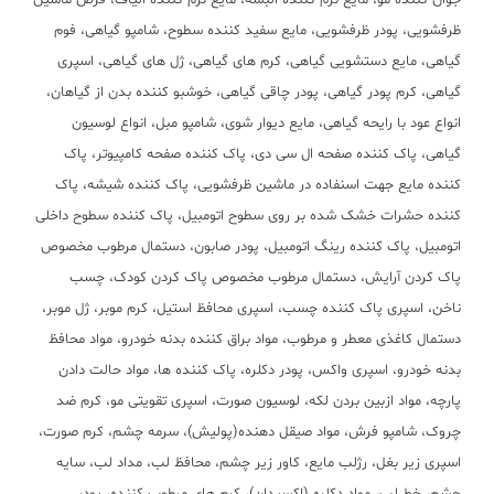
جوان کننده مو، مایع نرم کننده البسه، مایع نرم کننده الیاف، قرص ماشین
ظرفشویی، پودر ظرفشویی، مایع سفید کننده سطوح، شامپو گیاهی، فوم
گیاهی، مایع دستشویی گیاهی، کرم های گیاهی، ژل های گیاهی، اسپری
گیاهی، کرم پودر گیاهی، پودر چاقی گیاهی، خوشبو کننده بدن از گیاهان،
انواع عود با رایحه گیاهی، مایع دیوار شوی، شامپو مبل، انواع لوسیون
گیاهی، پاک کننده صفحه ال سی دی، پاک کننده صفحه کامپیوتر، پاک
کننده مایع جهت اسنفاده در ماشین ظرفشویی، پاک کننده شیشه، پاک
کننده حشرات خشک شده بر روی سطوح اتومبیل، پاک کننده سطوح داخلی
اتومبیل، پاک کننده رینگ اتومبیل، پودر صابون، دستمال مرطوب مخصوص
پاک کردن آرایش، دستمال مرطوب مخصوص پاک کردن کودک، چسب
ناخن، اسپری پاک کننده چسب، اسپری محافظ استیل، کرم موبر، ژل موبر،
دستمال کاغذی معطر و مرطوب، مواد براق کننده بدنه خودرو، مواد محافظ
بدنه خودرو، اسپری واکس، پودر دکلره، پاک کننده ها، مواد حالت دادن
پارچه، مواد ازبین بردن لکه، لوسیون صورت، اسپری تقویتی مو، کرم ضد
چروک، شامپو فرش، مواد صیقل دهنده(پولیش)، سرمه چشم، کرم صورت،
اسپری زیر بغل، رژلب مایع، کاور زیر چشم، محافظ لب، مداد لب، سایه