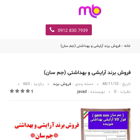
7939 830 0912
خانه
»
فروش برند آرایشی و بهداشتی (جم سان)
فروش برند آرایشی و بهداشتی (جم سان)
تاریخ :‌
48/11/10
دسته بندی :
فروش برند
بـازدید :
663
نظـرات :
0
نـویسنده :
javad