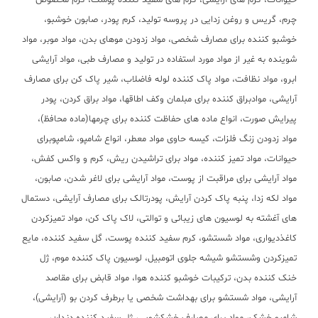
حیوانات، کرم های آرایشی، کرم های سفید کننده پوست، کرم مخصوص
چرم، گریس و روغن زدایی در پروسه تولید، کرم پودر، صابون خوشبو،
خوشبو کننده برای مصارف شخصی، مواد زدودن موهای بدن، مواد موبر، مواد
شوینده به غیر از مواد مورد استفاده در تولید و مصارف طبی، مواد آرایشی
ابرو، مواد نظافت، مواد پاک کننده لوله فاضلاب، شیر پاک کن برای مصارف
آرایشی، موادبراق کننده برای مبلمان وکف اطاقها، مواد براق کردن، پودر
پیرایش صورت، انواع ماده های حفاظت کننده برای چرمها(ماده محافظ)،
مواد زدودن زنگ فلزات، کیسه حاوی مواد معطر، انواع شامپو، شامپوبرای
حیوانات، مواد تمیز کننده، مواد برای تراشیدن ریش، کرم و واکس کفش،
مواد آرایشی برای مراقبت از پوست، مواد آرایشی برای لاغر شدن، صابون،
مواد لکه زدا، پنبه پاک کردن آرایش، پودرتالک برای مصارف آرایشی، دستمال
های آغشته به لوسیون های زیبائی و توالتی، لاک پاک کن، مواد تمیزکردن
کاغذدیواری، مواد شستشو، کرم سفید کننده پوست، گل سفید کننده، مایع
تمیزکردن وشستشو شیشه جلوی اتومبیل، لوسیون پاک کننده موم، ژل
خنک کننده بدن، ترکیبات خوشبو کننده هوا، مواد قابض برای مقاصد
آرایشی، مواد شستشو برای بهداشت شخصی یا برطرف کردن بو (آرایشی)،