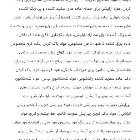
طبقه 3: مواد ضدعرق بدن(ماده آرایشی)، خاکستر آتش نشانی برای پاک
کردن، مواد آرایشی برای حمام، ماده های سفید کننده و بی رنگ کننده
(رخت شوئی)، ماده های سفید کننده (ضدرنگ)برای مصارف آرایشی، نمک
های سفید کننده، سودای سفیدکننده، ماده نیلی برای سفید کردن رخت ها،
شیرپاک کننده برای مصارف آرایشی، مواد نگهداری ناخن ها، لاک ناخن،
ماده براق کننده ناخنها، ناخن مصنوعی، مواد پاک کردن رنگ، کرم مخصوص
چرب کردن چرم چاقو تیز کنی، مداد ابرو، انواع عطر، مجعدکردن دائمی
موها(مواد خنثی وبرطرف کردن مجعد موها ورفع دائمی آن)، ژله نفتی برای
مقاصد آرایشی، شامپو برای حیوانات خانگی، عود خوشبو، مواد پاک کردن
لاک، ماده سفید کننده رختشوئی، مواد شستشوی لباس، مواد شستشوی
چرم، کیسه حاوی ماده خوشبو جهت البسه، انواع رژلب، دستمال های
آغشته به لوسیونهای آرایشی، لوسیون ها جهت مصارف آرایشی، مواد
پیرایش صورت، پودر پیرایش صورت، مواد پیرایش صورت ( خمیر ریش
تراشی )، مواد پاک کردن پیرایش صورت خانم، خط چشم و ابرو، مواد
جلاکاری، مواد سمباده کاری، رنگ مو، لوسیون مو، اسپری افشانه مو، مواد
مجعد کردن مو، پالت های آرایشی حاوی مواد آرایشی، مواد آرایشی برای