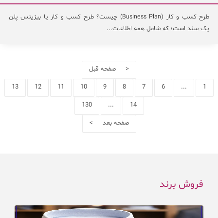
طرح کسب و کار (Business Plan) چیست؟ طرح کسب و کار یا بیزینس پلن
یک سند است؛ که شامل همه اطلاعات...
< صفحه قبل
13
12
11
10
9
8
7
6
...
1
130
...
14
صفحه بعد >
فروش برند