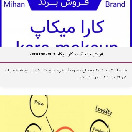
فروش برند آماده كارا ميكاپkara makeup
طبقه 3: شيرپاك كننده براي مصارف آرايشي، مايع كف شور، مايع شيشه پاك
كن، تقويت كننده ابرو، تقويت...