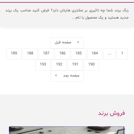
رنگ برند شما چه تاثیری بر مشتری هایتان دارد؟ فرض کنید صاحب یک برند
جدید هستید و یک محصول با نام...
< صفحه قبل
189
188
187
186
185
184
...
1
193
192
191
190
صفحه بعد >
فروش برند